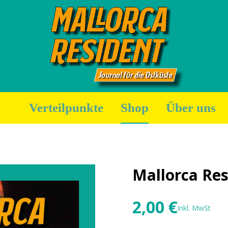
Verteilpunkte
Shop
Über uns
Mallorca Re
2,00
€
inkl. MwSt